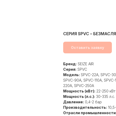
СЕРИЯ SPVC – БЕЗМАС
Оставить заявку
Бренд:
SEIZE AIR
Серия:
SPVC
Модель:
SPVC-22A, SPVC-30A
SPVC-90A, SPVC-110A, SPVC-
220А, SPVC-250А
Мощность (кВт):
22-250 кВт
Мощность (л.с.):
30-335 л.с.
Давление:
0,4-2 бар
Производительность:
10,5
Отрасли промышленности