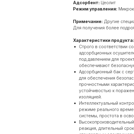
Адсорбент:
Цеолит
Режим управления:
Микрок
Примечание:
Другие специа
Для получения более подро
Характеристики продукта:
Строго в соответствии со
адсорбционных осушителе
под давлением для проек
обеспечивают безопасну
Адсорбционный бак с сер
для обеспечения безопас
прочностными характерис
устойчивостью к поражен
изоляцией.
Интеллектуальный контро
режиме реального времен
системы, простота в осво
Высокопроизводительный 
реакция, длительный сро